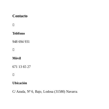
Contacto

Teléfono
948 694 931

Móvil
671 13 65 27

Ubicación
C/ Azuda, Nº 6, Bajo, Lodosa (31580) Navarra.