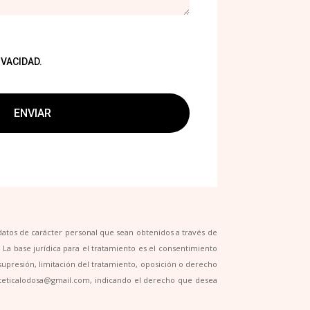
IVACIDAD.
ENVIAR
atos de carácter personal que sean obtenidos a través de
. La base jurídica para el tratamiento es el consentimiento
, supresión, limitación del tratamiento, oposición o derecho
esteticalodosa@gmail.com, indicando el derecho que desea