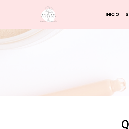
INICIO
S
Q