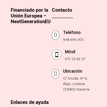
Financiado por la
Contacto
Unión Europea –
NextGenerationEU
Teléfono

948 694 931
Móvil

671 13 65 27
Ubicación

C/ Azuda, Nº 6,
Bajo, Lodosa
(31580) Navarra.
Enlaces de ayuda