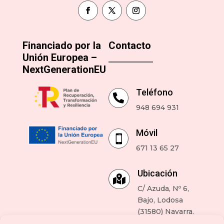
Financiado por la
Contacto
Unión Europea –
NextGenerationEU
Teléfono

948 694 931
Móvil

671 13 65 27
Ubicación

C/ Azuda, Nº 6,
Bajo, Lodosa
(31580) Navarra.