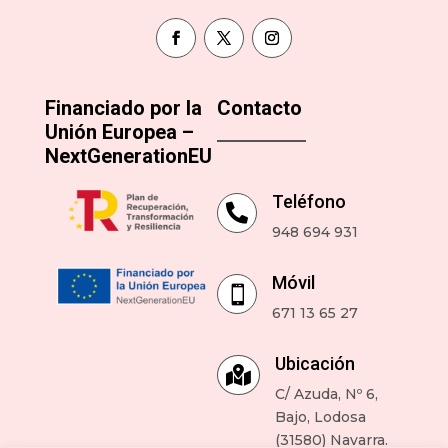
Financiado por la
Contacto
Unión Europea –
NextGenerationEU
Teléfono

948 694 931
Móvil

671 13 65 27
Ubicación

C/ Azuda, Nº 6,
Bajo, Lodosa
(31580) Navarra.