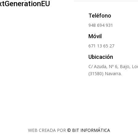
xtGenerationEU
Teléfono
948 694 931
Móvil
671 13 65 27
Ubicación
C/ Azuda, Nº 6, Bajo, L
(31580) Navarra.
WEB CREADA POR
© BIT INFORMÁTICA