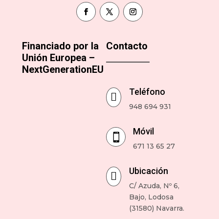
Financiado por la
Contacto
Unión Europea –
NextGenerationEU
Teléfono

948 694 931
Móvil

671 13 65 27
Ubicación

C/ Azuda, Nº 6,
Bajo, Lodosa
(31580) Navarra.